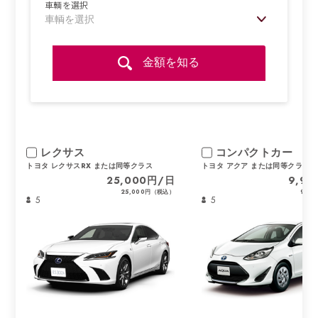
車輌を選択
金額を知る
レクサス
コンパクトカー
トヨタ レクサスRX または同等クラス
トヨタ アクア または同等クラス
25,000円/日
9,9
25,000円（税込）
9,9
5
5