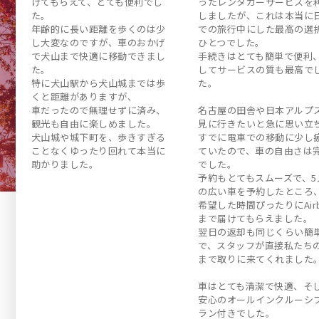
けてもらえて、とても便利でし
ったレンタカーサービスを
た。
しましたが、これは本当に
年齢的に長い距離を歩くのは少
での旅行中にした最高の選
し大変なのですが、車のおかげ
ひとつでした。
で犬山まで快適に移動できまし
手続きはとても簡単で便利
た。
してサービスの質も最高で
特に犬山駅から犬山城までは歩
た。
くと距離がありますが、
車だったので無理せずに済み、
名古屋の田舎や日本アルプ
観光も自由に楽しめました。
見に行きたいと急に思い立
犬山城や城下町を、歩きすぎる
すでに電車での移動に少し
ことなくゆったり回れて本当に
ていたので、車の自由さは
助かりました。
でした。
予約もとてもスムーズで、5
の広い車を予約したところ
希望した時間ぴったりにAirb
まで届けてもらえました。
翌日の返却も同じくらい簡
で、スタッフが直接私たち
まで取りに来てくれました
車はとても清潔で快適、そ
安心のオールインクルーシ
ラン付きでした。