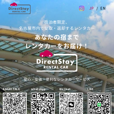
JP
EN
宿泊者限定、
名古屋市内で受取・返却するレンタカー
あなたの宿まで
レンタカーをお届け！
安心・安価・便利なレンタカーサービス
KAKAO TALK
whatsApp
WeChat
LINE