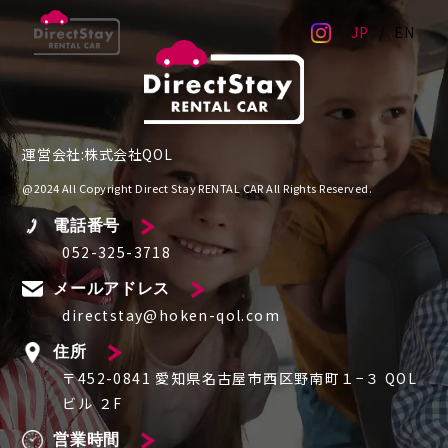
JP
EN
運営会社:株式会社QOL
@2024 All Copyright Direct Stay RENTAL CAR All Rights Reserved.
電話番号
052-325-3718
メールアドレス
directstay@hoken-qol.com
住所
〒452-0841 愛知県名古屋市西区野南町１−３ QOL
ビル ２F
営業時間