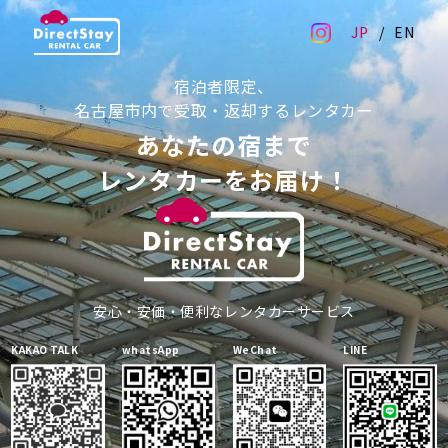
JP
EN
宿泊者限定、
名古屋市内で受取・返却するレンタカー
あなたの宿まで
レンタカーをお届け！
安心・安価・便利なレンタカーサービス
KAKAO TALK
whatsApp
WeChat
LINE