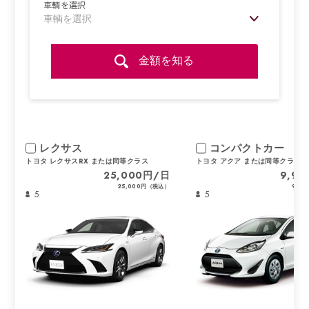
車輌を選択
金額を知る
レクサス
コンパクトカー
トヨタ レクサスRX または同等クラス
トヨタ アクア または同等クラス
25,000円/日
9,9
25,000円（税込）
9,9
5
5