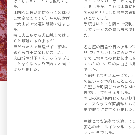
けてもらえて、とても便利でし
ったレンタカーサービスを
た。
しましたが、これは本当に
年齢的に長い距離を歩くのは少
での旅行中にした最高の選
し大変なのですが、車のおかげ
ひとつでした。
で犬山まで快適に移動できまし
手続きはとても簡単で便利
た。
してサービスの質も最高で
特に犬山駅から犬山城までは歩
た。
くと距離がありますが、
車だったので無理せずに済み、
名古屋の田舎や日本アルプ
観光も自由に楽しめました。
見に行きたいと急に思い立
犬山城や城下町を、歩きすぎる
すでに電車での移動に少し
ことなくゆったり回れて本当に
ていたので、車の自由さは
助かりました。
でした。
予約もとてもスムーズで、5
の広い車を予約したところ
希望した時間ぴったりにAirb
まで届けてもらえました。
翌日の返却も同じくらい簡
で、スタッフが直接私たち
まで取りに来てくれました
車はとても清潔で快適、そ
安心のオールインクルーシ
ラン付きでした。